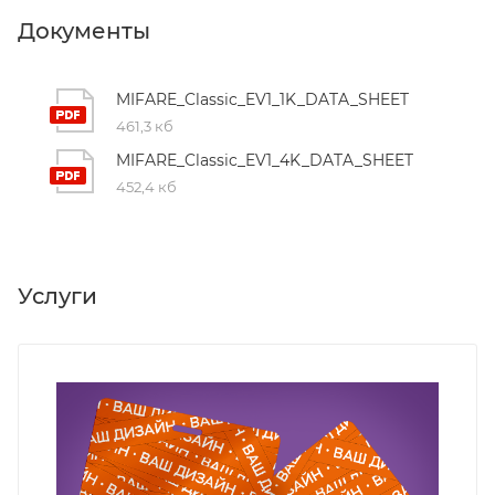
Документы
MIFARE_Classic_EV1_1K_DATA_SHEET
461,3 кб
MIFARE_Classic_EV1_4K_DATA_SHEET
452,4 кб
Услуги