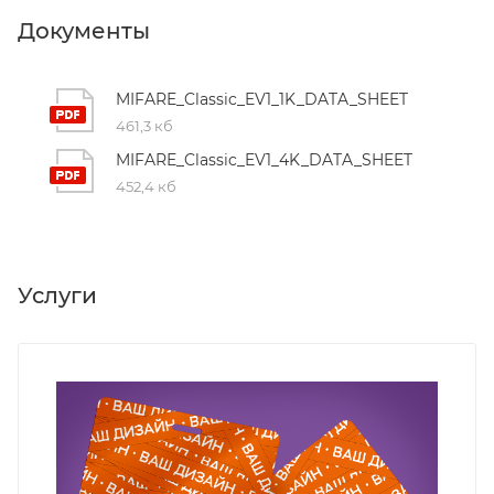
Документы
MIFARE_Classic_EV1_1K_DATA_SHEET
461,3 кб
MIFARE_Classic_EV1_4K_DATA_SHEET
452,4 кб
Услуги