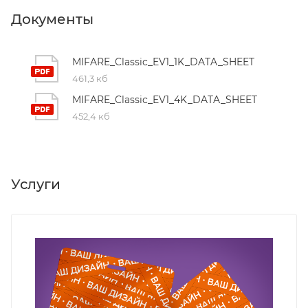
Документы
MIFARE_Classic_EV1_1K_DATA_SHEET
461,3 кб
MIFARE_Classic_EV1_4K_DATA_SHEET
452,4 кб
Услуги