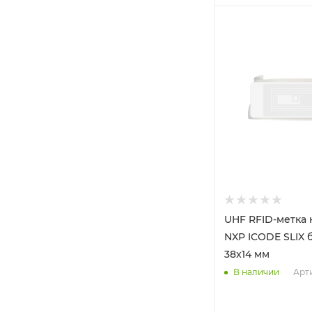
UHF RFID-метка 
NXP ICODE SLIX 
38x14 мм
Арти
В наличии