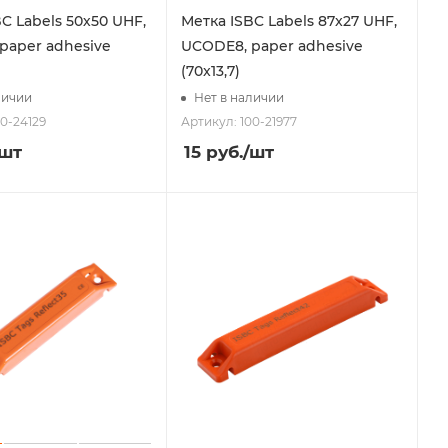
C Labels 50х50 UHF,
Метка ISBC Labels 87x27 UHF,
paper adhesive
UCODE8, paper adhesive
(70x13,7)
личии
Нет в наличии
00-24129
Артикул: 100-21977
/шт
15
руб.
/шт