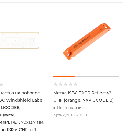
-метка на лобовое
Метка ISBC TAGS Reflect42
BC Windshield Label
UHF (orange, NXP UCODE 8)
, UCODE8,
Нет в наличии
щаяся,
Артикул: 100-13821
ая, PET, 70x13,7 мм.
по РФ и СНГ от 1