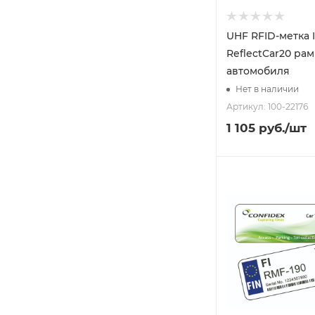
UHF RFID-метка 
ReflectCar20 ра
автомобиля
Нет в наличии
Артикул: 100-22176
1 105
руб.
/шт