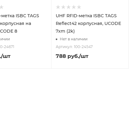
-метка ISBC TAGS
UHF RFID-метка ISBC TAGS
 корпусная на
Reflect42 корпусная, UCODE
UCODE 8
7xm (2k)
личии
Нет в наличии
00-24671
Артикул: 100-24547
.
/шт
788
руб.
/шт