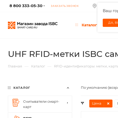
8 800 333-05-30
МОСКВА
ЗАКАЗАТЬ ЗВОНОК
Ваш г
ДА, 
Каталог
UHF RFID-метки ISBC с
—
—
Главная
Каталог
RFID-идентификаторы: метки, карт
По умолчанию (возр
КАТАЛОГ
Считыватели смарт-
Цена
карт