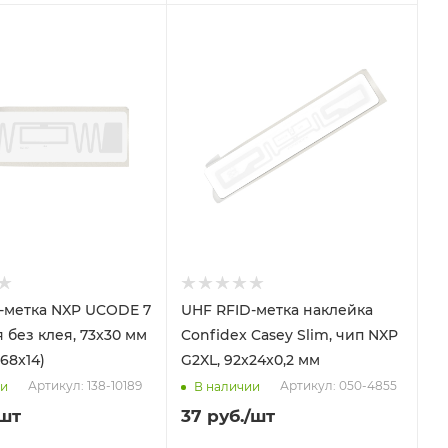
-метка NXP UCODE 7
UHF RFID-метка наклейка
 без клея, 73x30 мм
Confidex Casey Slim, чип NXP
68x14)
G2XL, 92x24x0,2 мм
Артикул: 138-10189
Артикул: 050-4855
ии
В наличии
/шт
37
руб.
/шт