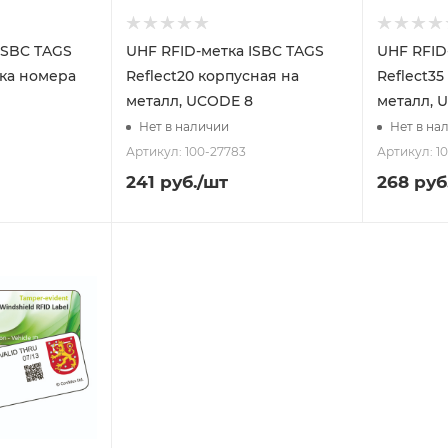
ISBC TAGS
UHF RFID-метка ISBC TAGS
UHF RFID
мка номера
Reflect20 корпусная на
Reflect35
металл, UCODE 8
металл, 
Нет в наличии
Нет в на
Артикул: 100-27783
Артикул: 1
241
руб.
/шт
268
руб