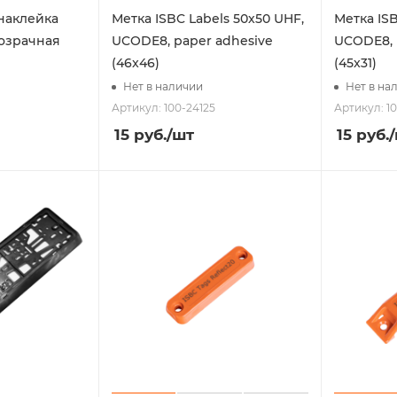
наклейка
Метка ISBC Labels 50х50 UHF,
Метка ISB
озрачная
UCODE8, paper adhesive
UCODE8, 
(46x46)
(45x31)
Нет в наличии
Нет в на
Артикул: 100-24125
Артикул: 1
15
руб.
/шт
15
руб.