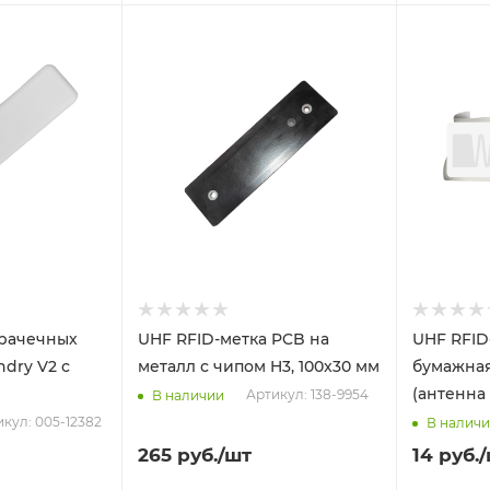
прачечных
UHF RFID-метка PCB на
UHF RFID
ndry V2 с
металл с чипом H3, 100x30 мм
бумажная
(антенна 
Артикул: 138-9954
В наличии
кул: 005-12382
В налич
265
руб.
/шт
14
руб.