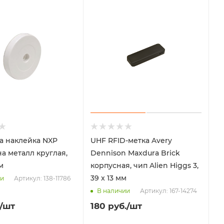
а наклейка NXP
UHF RFID-метка Avery
на металл круглая,
Dennison Maxdura Brick
м
корпусная, чип Alien Higgs 3,
39 x 13 мм
Артикул: 138-11786
ии
Артикул: 167-14274
В наличии
/шт
180
руб.
/шт