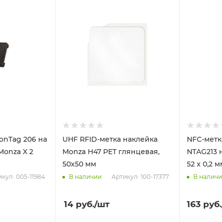
ronTag 206 на
UHF RFID-метка наклейка
NFC-метк
Monza X 2
Monza H47 PET глянцевая,
NTAG213 
50x50 мм
52 x 0,2 м
кул: 005-11984
Артикул: 100-17377
В наличии
В налич
14
руб.
/шт
163
руб.