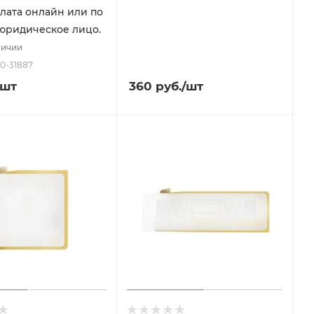
плата онлайн или по
 юридическое лицо.
личии
00-31887
/шт
360
руб.
/шт