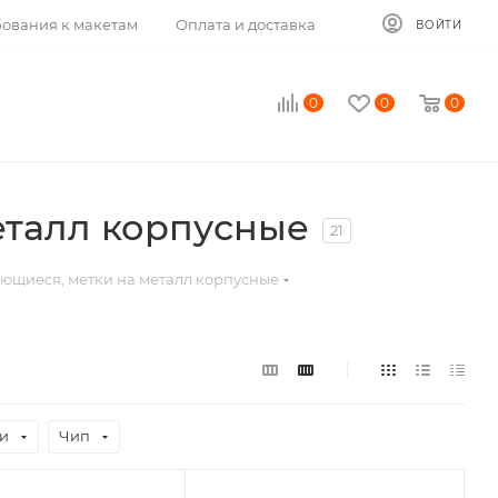
ования к макетам
Оплата и доставка
ВОЙТИ
0
0
0
еталл корпусные
21
еющиеся, метки на металл корпусные
ии
Чип