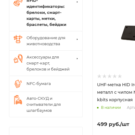
RFID-
идентификаторы:
брелоки, смарт-
карты, метки,
браслеты, бейджи
Оборудование для
животноводства
Аксессуары для
смарт-карт,
брелоков и бейджей
NFC-бумага
UHF-метка HID I
металл с чипом 
Авто-СКУД и
kbits корпусная
считыватели для
Арти
В наличии
шлагбаумов
499
руб.
/шт