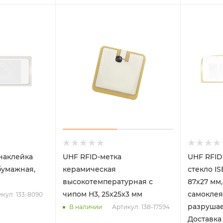
наклейка
UHF RFID-метка
UHF RFID
бумажная,
керамическая
стекло IS
высокотемпературная с
87x27 мм
чипом H3, 25х25х3 мм
самоклея
кул: 133-8090
разрушаем
Артикул: 138-17594
В наличии
Доставка 