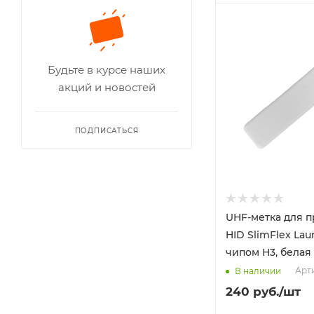
Будьте в курсе наших
акций и новостей
ПОДПИСАТЬСЯ
UHF-метка для 
HID SlimFlex Lau
чипом H3, белая
Арти
В наличии
240
руб.
/шт