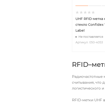
UHF RFID-метка 
стекло Confidex
Label
Не поставляется
Артикул: 050-4053
RFID–мет
Радиочастотные м
считывания, что 
логистического и
RFID-метки UHF в