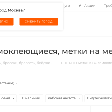
Контакты
О компании
Услуги
Акции
Треб
ород
Москва
?
ВЕРНО
СМЕНИТЬ ГОРОД
амоклеющиеся, метки на м
—
ы, брелоки, браслеты, бейджи
UHF RFID-метки ISBC самокл
астание)
Бренд
В наличии
Рабочая частота
Вид технолог