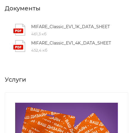
Документы
MIFARE_Classic_EV1_1K_DATA_SHEET
461,3 кб
MIFARE_Classic_EV1_4K_DATA_SHEET
452,4 кб
Услуги