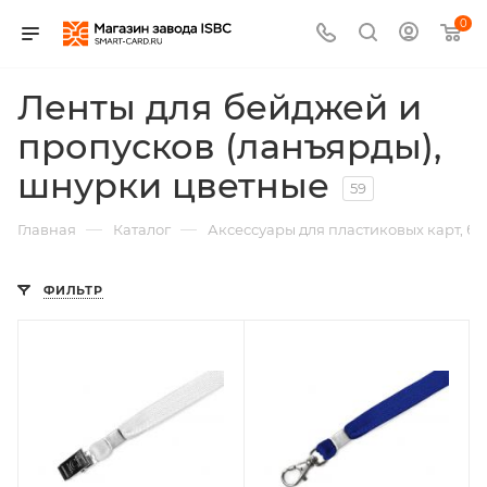
0
Ленты для бейджей и
пропусков (ланъярды),
шнурки цветные
59
—
—
Главная
Каталог
Аксессуары для пластиковых карт, б
ФИЛЬТР