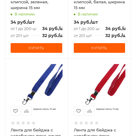
клипсой, зеленая,
клипсой, белая, ширина
ширина 15 мм
15 мм
В наличии
В наличии
34
руб.
/шт
34
руб.
/шт
34
руб.
/шт
34
руб.
/шт
от 1 до 200 шт
от 1 до 200 шт
32
руб.
/шт
32
руб.
/шт
от 201 шт
от 201 шт
КУПИТЬ
КУПИТЬ
Лента для бейджа c
Лента для бейджа c
карабином-люкс, синяя,
карабином-люкс,