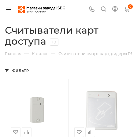
0
Считыватели карт
доступа
10
—
—
Главная
Каталог
Считыватели смарт карт, ридеры RFI
ФИЛЬТР