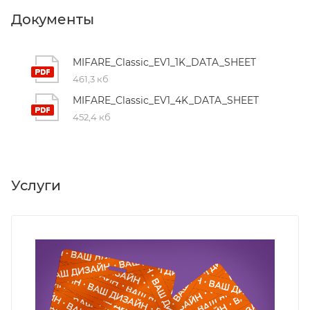
Документы
MIFARE_Classic_EV1_1K_DATA_SHEET
461,3 кб
MIFARE_Classic_EV1_4K_DATA_SHEET
452,4 кб
Услуги