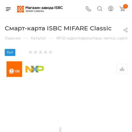
0
Смарт-карта ISBC MIFARE Classic
—
—
Главная
Каталог
RFID-идентификаторы: метки, карты,
Хит