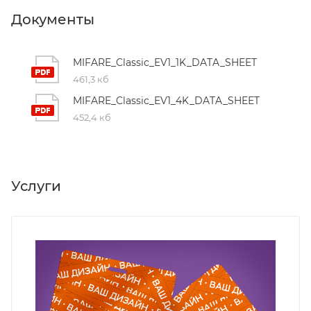
Документы
MIFARE_Classic_EV1_1K_DATA_SHEET
461,3 кб
MIFARE_Classic_EV1_4K_DATA_SHEET
452,4 кб
Услуги