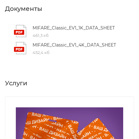
Документы
MIFARE_Classic_EV1_1K_DATA_SHEET
461,3 кб
MIFARE_Classic_EV1_4K_DATA_SHEET
452,4 кб
Услуги