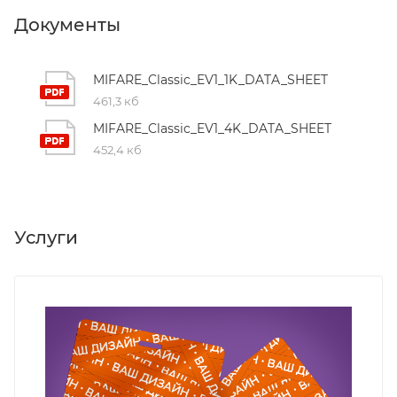
Документы
MIFARE_Classic_EV1_1K_DATA_SHEET
461,3 кб
MIFARE_Classic_EV1_4K_DATA_SHEET
452,4 кб
Услуги