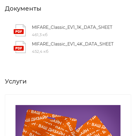
Документы
MIFARE_Classic_EV1_1K_DATA_SHEET
461,3 кб
MIFARE_Classic_EV1_4K_DATA_SHEET
452,4 кб
Услуги