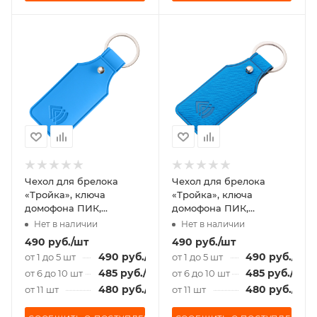
Чехол для брелока
Чехол для брелока
«Тройка», ключа
«Тройка», ключа
домофона ПИК,
домофона ПИК,
«Подорожник», Soft-
«Подорожник» голубой
Нет в наличии
Нет в наличии
touch, светло-синий
490
руб.
/шт
490
руб.
/шт
490
руб.
/шт
490
руб.
/шт
от 1 до 5 шт
от 1 до 5 шт
485
руб.
/шт
485
руб.
/шт
от 6 до 10 шт
от 6 до 10 шт
480
руб.
/шт
480
руб.
/шт
от 11 шт
от 11 шт