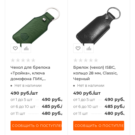
Чехол для брелока
Брелок (чехол) ISBC,
«Тройка», ключа
кольцо 28 мм, Classic,
домофона ПИК,
Черный
«Подорожник» темно-
Нет в наличии
Нет в наличии
зелёный
490
руб.
/шт
490
руб.
/шт
490
руб.
/шт
490
руб.
/шт
от 1 до 5 шт
от 1 до 5 шт
485
руб.
/шт
485
руб.
/шт
от 6 до 10 шт
от 6 до 10 шт
480
руб.
/шт
480
руб.
/шт
от 11 шт
от 11 шт
СООБЩИТЬ О ПОСТУПЛЕНИИ
СООБЩИТЬ О ПОСТУПЛЕНИИ