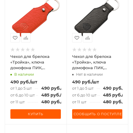
Чехол для брелока
Чехол для брелока
«Тройка», ключа
«Тройка», ключа
домофона ПИК,
домофона ПИК,
«Подорожник» красный
«Подорожник» темно-
В наличии
Нет в наличии
серый
490
руб.
/шт
490
руб.
/шт
490
руб.
/шт
490
руб.
/шт
от 1 до 5 шт
от 1 до 5 шт
485
руб.
/шт
485
руб.
/шт
от 6 до 10 шт
от 6 до 10 шт
480
руб.
/шт
480
руб.
/шт
от 11 шт
от 11 шт
КУПИТЬ
СООБЩИТЬ О ПОСТУПЛЕНИИ