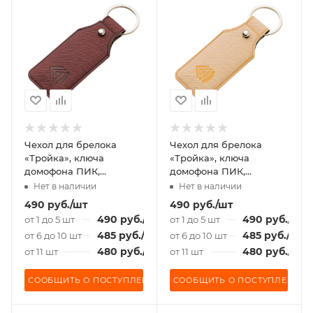
Чехол для брелока
Чехол для брелока
«Тройка», ключа
«Тройка», ключа
домофона ПИК,
домофона ПИК,
«Подорожник»
«Подорожник»
Нет в наличии
Нет в наличии
коричневый
бежевый
490
руб.
/шт
490
руб.
/шт
490
руб.
/шт
490
руб.
/шт
от 1 до 5 шт
от 1 до 5 шт
485
руб.
/шт
485
руб.
/шт
от 6 до 10 шт
от 6 до 10 шт
480
руб.
/шт
480
руб.
/шт
от 11 шт
от 11 шт
СООБЩИТЬ О ПОСТУПЛЕНИИ
СООБЩИТЬ О ПОСТУПЛЕНИИ