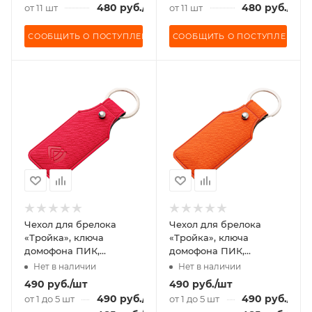
480
руб.
/шт
480
руб.
/шт
от 11 шт
от 11 шт
СООБЩИТЬ О ПОСТУПЛЕНИИ
СООБЩИТЬ О ПОСТУПЛЕНИИ
Чехол для брелока
Чехол для брелока
«Тройка», ключа
«Тройка», ключа
домофона ПИК,
домофона ПИК,
«Подорожник»
«Подорожник»
Нет в наличии
Нет в наличии
малиновый
оранжевый
490
руб.
/шт
490
руб.
/шт
490
руб.
/шт
490
руб.
/шт
от 1 до 5 шт
от 1 до 5 шт