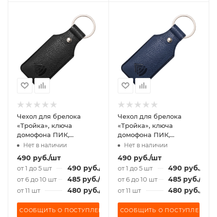
Чехол для брелока
Чехол для брелока
«Тройка», ключа
«Тройка», ключа
домофона ПИК,
домофона ПИК,
«Подорожник», Desert,
«Подорожник», Desert,
Нет в наличии
Нет в наличии
черный
темно-синий
490
руб.
/шт
490
руб.
/шт
490
руб.
/шт
490
руб.
/шт
от 1 до 5 шт
от 1 до 5 шт
485
руб.
/шт
485
руб.
/шт
от 6 до 10 шт
от 6 до 10 шт
480
руб.
/шт
480
руб.
/шт
от 11 шт
от 11 шт
СООБЩИТЬ О ПОСТУПЛЕНИИ
СООБЩИТЬ О ПОСТУПЛЕНИИ