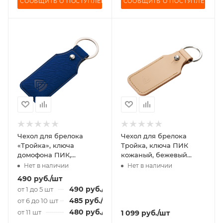
СООБЩИТЬ О ПОСТУПЛЕНИИ
СООБЩИТЬ О ПОСТУПЛЕНИИ
Чехол для брелока
Чехол для брелока
«Тройка», ключа
Тройка, ключа ПИК
домофона ПИК,
кожаный, бежевый
«Подорожник» темно-
гладкий, светлая нить
Нет в наличии
Нет в наличии
синий
490
руб.
/шт
490
руб.
/шт
от 1 до 5 шт
485
руб.
/шт
от 6 до 10 шт
480
руб.
/шт
от 11 шт
1 099
руб.
/шт