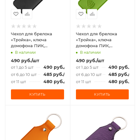
Чехол для брелока
Чехол для брелока
«Тройка», ключа
«Тройка», ключа
домофона ПИК,
домофона ПИК,
«Подорожник», Soft-
«Подорожник», Soft-
В наличии
В наличии
touch, черный
touch, салатовый
490
руб.
/шт
490
руб.
/шт
490
руб.
/шт
490
руб.
/шт
от 1 до 5 шт
от 1 до 5 шт
485
руб.
/шт
485
руб.
/шт
от 6 до 10 шт
от 6 до 10 шт
480
руб.
/шт
480
руб.
/шт
от 11 шт
от 11 шт
КУПИТЬ
КУПИТЬ