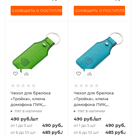
СООБЩИТЬ О ПОСТУПЛЕНИИ
СООБЩИТЬ О ПОСТУПЛЕНИИ
Чехол для брелока
Чехол для брелока
«Тройка», ключа
«Тройка», ключа
домофона ПИК,
домофона ПИК,
«Подорожник» зеленый
«Подорожник»
Нет в наличии
Нет в наличии
бирюзовый
490
руб.
/шт
490
руб.
/шт
490
руб.
/шт
490
руб.
/шт
от 1 до 5 шт
от 1 до 5 шт
485
руб.
/шт
485
руб.
/шт
от 6 до 10 шт
от 6 до 10 шт