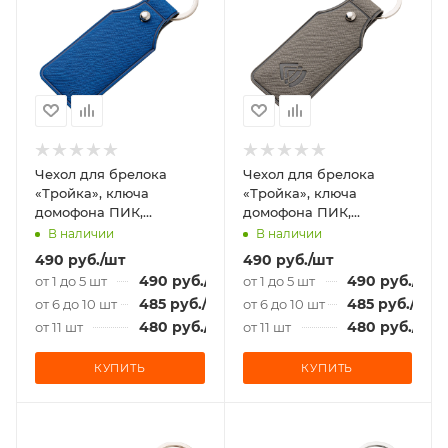
Чехол для брелока
Чехол для брелока
«Тройка», ключа
«Тройка», ключа
домофона ПИК,
домофона ПИК,
«Подорожник» синий
«Подорожник» серый
В наличии
В наличии
490
руб.
/шт
490
руб.
/шт
490
руб.
/шт
490
руб.
/шт
от 1 до 5 шт
от 1 до 5 шт
485
руб.
/шт
485
руб.
/шт
от 6 до 10 шт
от 6 до 10 шт
480
руб.
/шт
480
руб.
/шт
от 11 шт
от 11 шт
КУПИТЬ
КУПИТЬ