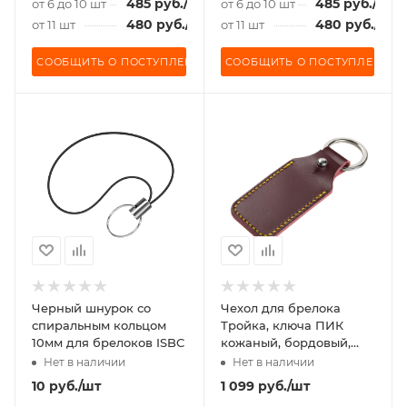
485
руб.
/шт
485
руб.
/шт
от 6 до 10 шт
от 6 до 10 шт
480
руб.
/шт
480
руб.
/шт
от 11 шт
от 11 шт
СООБЩИТЬ О ПОСТУПЛЕНИИ
СООБЩИТЬ О ПОСТУПЛЕНИИ
Черный шнурок со
Чехол для брелока
спиральным кольцом
Тройка, ключа ПИК
10мм для брелоков ISBC
кожаный, бордовый,
желтая нить
Нет в наличии
Нет в наличии
10
руб.
/шт
1 099
руб.
/шт