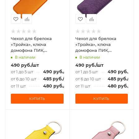
Чехол для брелока
Чехол для брелока
«Тройка», ключа
«Тройка», ключа
домофона ПИК,
домофона ПИК,
«Подорожник», Soft-
«Подорожник»
В наличии
В наличии
touch, оранжевый
фиолетовый
490
руб.
/шт
490
руб.
/шт
490
руб.
/шт
490
руб.
/шт
от 1 до 5 шт
от 1 до 5 шт
485
руб.
/шт
485
руб.
/шт
от 6 до 10 шт
от 6 до 10 шт
480
руб.
/шт
480
руб.
/шт
от 11 шт
от 11 шт
КУПИТЬ
КУПИТЬ