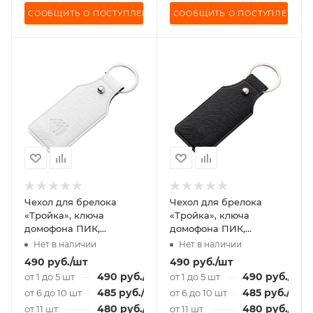
СООБЩИТЬ О ПОСТУПЛЕНИИ
СООБЩИТЬ О ПОСТУПЛЕНИИ
Чехол для брелока
Чехол для брелока
«Тройка», ключа
«Тройка», ключа
домофона ПИК,
домофона ПИК,
«Подорожник» белый
«Подорожник» черный
Нет в наличии
Нет в наличии
490
руб.
/шт
490
руб.
/шт
490
руб.
/шт
490
руб.
/шт
от 1 до 5 шт
от 1 до 5 шт
485
руб.
/шт
485
руб.
/шт
от 6 до 10 шт
от 6 до 10 шт
480
руб.
/шт
480
руб.
/шт
от 11 шт
от 11 шт