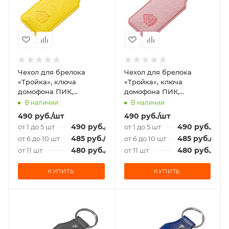
Чехол для брелока
Чехол для брелока
«Тройка», ключа
«Тройка», ключа
домофона ПИК,
домофона ПИК,
«Подорожник» желтый
«Подорожник» розовый
В наличии
В наличии
490
руб.
/шт
490
руб.
/шт
490
руб.
/шт
490
руб.
/шт
от 1 до 5 шт
от 1 до 5 шт
485
руб.
/шт
485
руб.
/шт
от 6 до 10 шт
от 6 до 10 шт
480
руб.
/шт
480
руб.
/шт
от 11 шт
от 11 шт
КУПИТЬ
КУПИТЬ