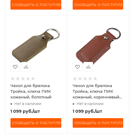
СООБЩИТЬ О ПОСТУПЛЕНИИ
СООБЩИТЬ О ПОСТУПЛЕНИИ
Чехол для брелока
Чехол для брелока
Тройка, ключа ПИК
Тройка, ключа ПИК
кожаный, болотный
кожаный, коричневый
фактурный, светлая
Нет в наличии
Нет в наличии
нить
1 099
руб.
/шт
1 099
руб.
/шт
СООБЩИТЬ О ПОСТУПЛЕНИИ
СООБЩИТЬ О ПОСТУПЛЕНИИ