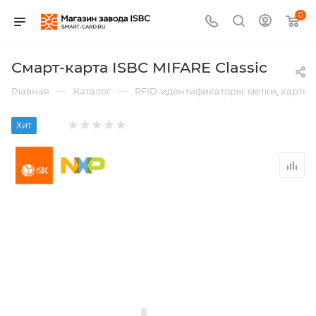
0
Смарт-карта ISBC MIFARE Classic
—
—
Главная
Каталог
RFID-идентификаторы: метки, карты,
Хит