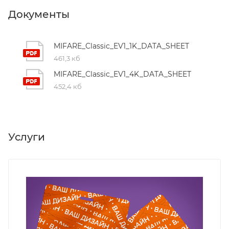
Документы
MIFARE_Classic_EV1_1K_DATA_SHEET
461,3 кб
MIFARE_Classic_EV1_4K_DATA_SHEET
452,4 кб
Услуги