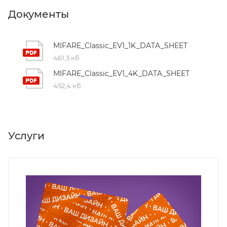
Документы
MIFARE_Classic_EV1_1K_DATA_SHEET
461,3 кб
MIFARE_Classic_EV1_4K_DATA_SHEET
452,4 кб
Услуги