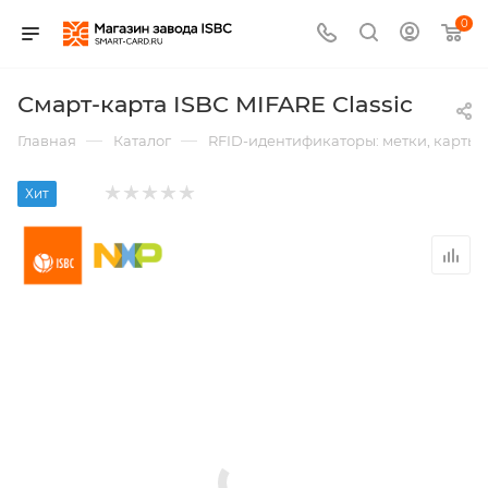
0
Смарт-карта ISBC MIFARE Classic
—
—
Главная
Каталог
RFID-идентификаторы: метки, карты,
Хит