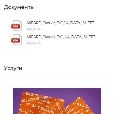
Документы
MIFARE_Classic_EV1_1K_DATA_SHEET
461,3 кб
MIFARE_Classic_EV1_4K_DATA_SHEET
452,4 кб
Услуги