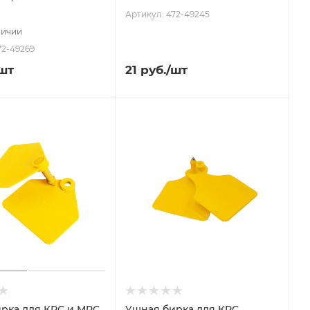
Артикул: 472-49245
личии
72-49269
шт
21
руб.
/шт
рка для КРС и МРС
Ушная бирка для КРС