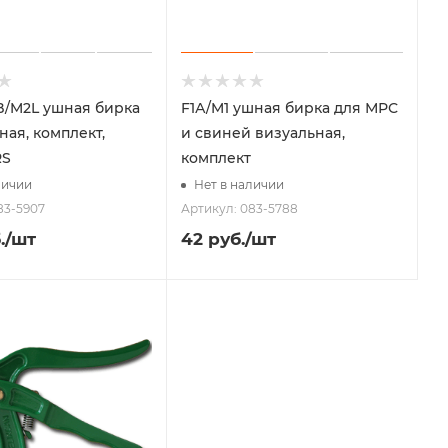
B/M2L ушная бирка
F1А/M1 ушная бирка для МРС
ная, комплект,
и свиней визуальная,
RS
комплект
личии
Нет в наличии
83-5907
Артикул: 083-5788
.
/шт
42
руб.
/шт