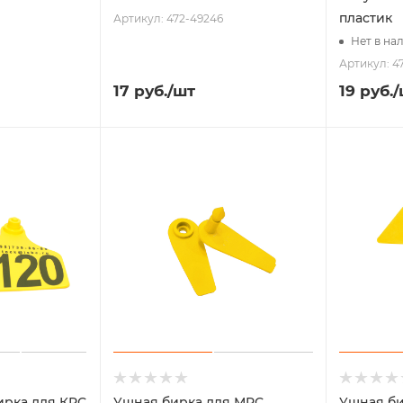
пластик
Артикул: 472-49246
Нет в на
Артикул: 4
17
руб.
/шт
19
руб.
/
ирка для КРС
Ушная бирка для МРС
Ушная би