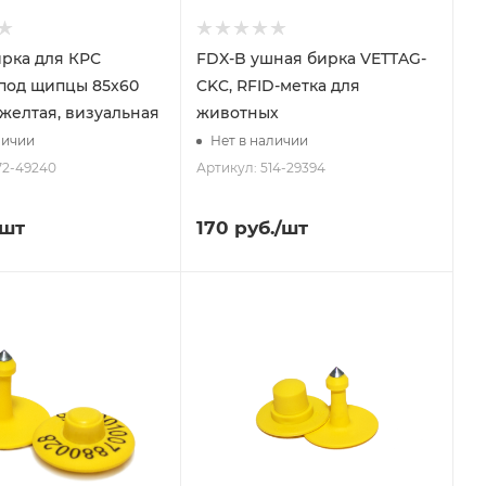
рка для КРС
FDX-B ушная бирка VETTAG-
под щипцы 85x60
CKC, RFID-метка для
 желтая, визуальная
животных
личии
Нет в наличии
72-49240
Артикул: 514-29394
/шт
170
руб.
/шт