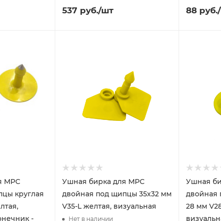
537
руб.
/шт
88
руб.
я МРС
Ушная бирка для МРС
Ушная би
пцы круглая
двойная под щипцы 35x32 мм
двойная 
лтая,
V35-L желтая, визуальная
28 мм V2
онечник -
визуальн
Нет в наличии