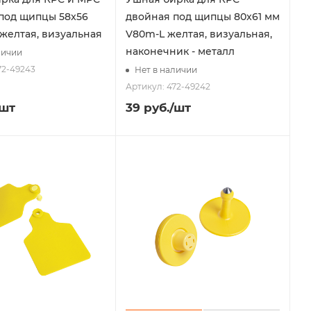
под щипцы 58x56
двойная под щипцы 80x61 мм
 желтая, визуальная
V80m-L желтая, визуальная,
наконечник - металл
личии
72-49243
Нет в наличии
Артикул: 472-49242
/шт
39
руб.
/шт