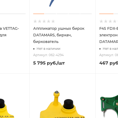
а VETTAG-
Аппликатор ушных бирок
F4S FDX-
 для
DATAMARS, биркач,
электрон
биркователь
DATAMA
Нет в наличии
Нет в на
Артикул: 062-4294
Артикул: 0
5 795
руб.
/шт
467
руб