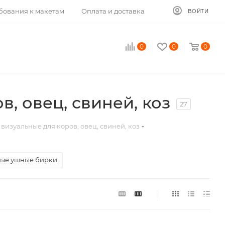
бования к макетам
Оплата и доставка
ВОЙТИ
0
0
0
, овец, свиней, коз
27
изуальные для коров, овец, свиней, коз
ые ушные бирки