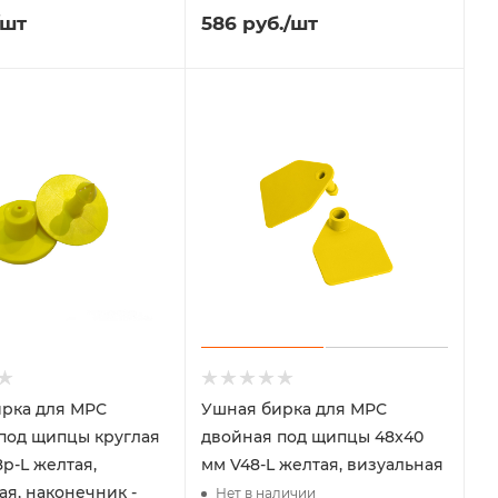
/шт
586
руб.
/шт
рка для МРС
Ушная бирка для МРС
под щипцы круглая
двойная под щипцы 48x40
8p-L желтая,
мм V48-L желтая, визуальная
ая, наконечник -
Нет в наличии