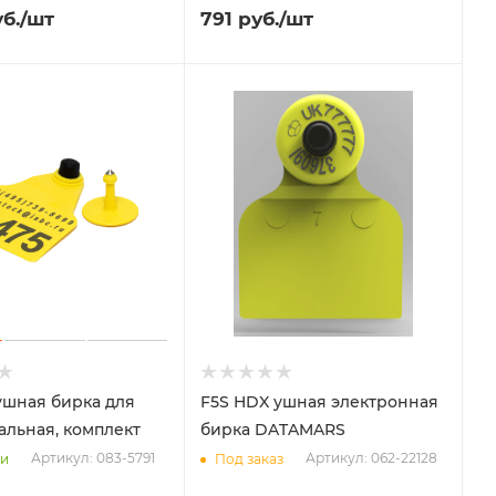
б.
/шт
791
руб.
/шт
ушная бирка для
F5S HDX ушная электронная
альная, комплект
бирка DATAMARS
Артикул: 083-5791
Артикул: 062-22128
ии
Под заказ