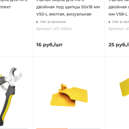
плект
двойная под щипцы 50x18 мм
двойная 
V50-L желтая, визуальная
мм V58-L
Нет в наличии
Нет в на
Артикул: 472-49244
Артикул: 4
16
руб.
/шт
25
руб.