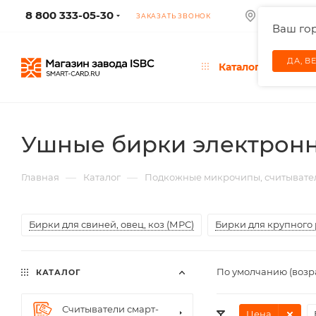
8 800 333-05-30
КОЛУМБУС
ЗАКАЗАТЬ ЗВОНОК
Ваш го
ДА, В
Каталог
Ушные бирки электронны
—
—
Главная
Каталог
Подкожные микрочипы, считывател
Бирки для свиней, овец, коз (МРС)
Бирки для крупного р
По умолчанию (возр
КАТАЛОГ
Считыватели смарт-
Цена