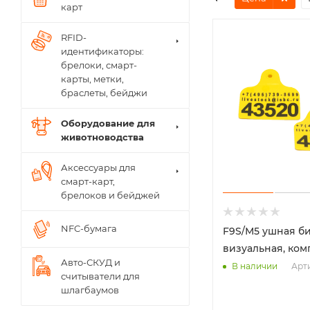
карт
RFID-
идентификаторы:
брелоки, смарт-
карты, метки,
браслеты, бейджи
Оборудование для
животноводства
Аксессуары для
смарт-карт,
брелоков и бейджей
NFC-бумага
F9S/М5 ушная б
визуальная, ком
Авто-СКУД и
Арт
В наличии
считыватели для
шлагбаумов