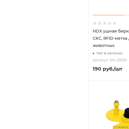
HDX ушная бирк
CKC, RFID-метка
животных
Нет в наличии
Артикул: 514-29393
190
руб.
/шт