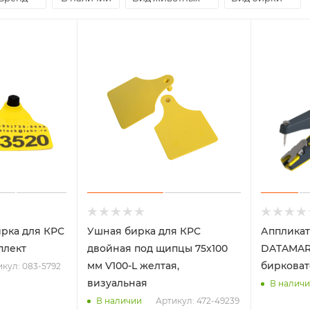
ирка для КРС
Ушная бирка для КРС
Аппликат
плект
двойная под щипцы 75x100
DATAMARS
мм V100-L желтая,
бирковат
икул: 083-5792
визуальная
В налич
Артикул: 472-49239
В наличии