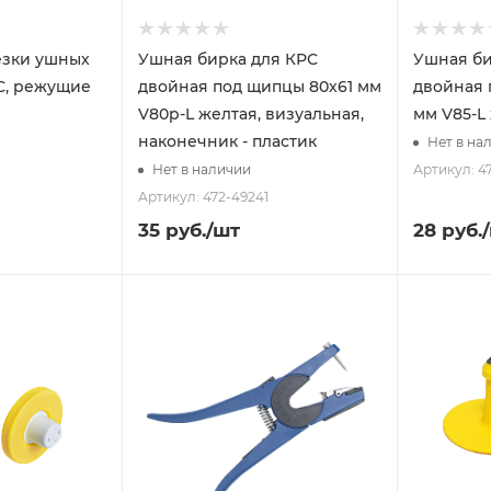
езки ушных
Ушная бирка для КРС
Ушная би
С, режущие
двойная под щипцы 80x61 мм
двойная 
V80p-L желтая, визуальная,
мм V85-L
наконечник - пластик
Нет в на
Артикул: 4
Нет в наличии
Артикул: 472-49241
35
руб.
/шт
28
руб.