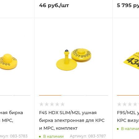
46
руб.
/шт
5 795
ру
ная бирка
F4S HDX SLIM/M2L ушная
F9S/М2L 
 МРС,
бирка электронная для КРС
КРС визу
и МРС, комплект
В налич
икул: 083-5783
Артикул: 083-5787
В наличии