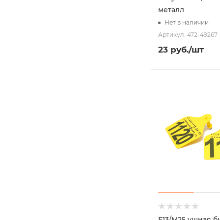
металл
Нет в наличии
Артикул: 472-49267
23
руб.
/шт
F13/М25 ушная б