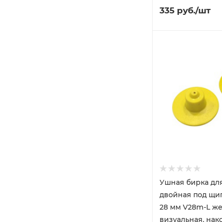
335
руб.
/шт
Ушная бирка дл
двойная под щи
28 мм V28m-L же
визуальная, нак