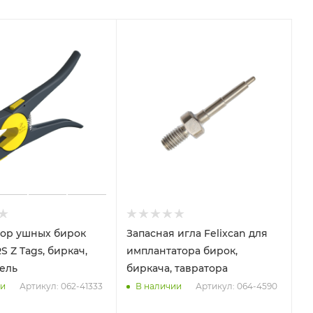
ор ушных бирок
Запасная игла Felixcan для
 Z Tags, биркач,
имплантатора бирок,
ель
биркача, тавратора
Артикул: 062-41333
Артикул: 064-4590
ии
В наличии