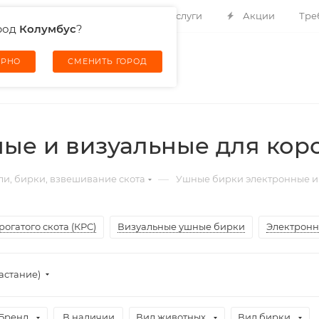
Контакты
О компании
Услуги
Акции
Тре
род
Колумбус
?
ЕРНО
СМЕНИТЬ ГОРОД
е и визуальные для коров
—
и, бирки, взвешивание скота
Ушные бирки электронные и в
огатого скота (КРС)
Визуальные ушные бирки
Электронн
астание)
Бренд
В наличии
Вид животных
Вид бирки