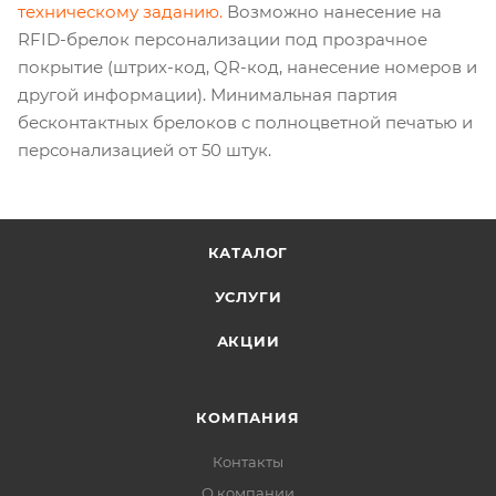
техническому заданию.
Возможно нанесение на
RFID-брелок персонализации под прозрачное
покрытие (штрих-код, QR-код, нанесение номеров и
другой информации). Минимальная партия
бесконтактных брелоков с полноцветной печатью и
персонализацией от 50 штук.
КАТАЛОГ
УСЛУГИ
АКЦИИ
КОМПАНИЯ
Контакты
О компании