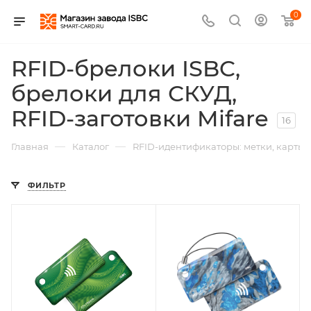
0
RFID-брелоки ISBC,
брелоки для СКУД,
RFID-заготовки Mifare
16
—
—
Главная
Каталог
RFID-идентификаторы: метки, карты,
ФИЛЬТР