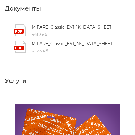
Документы
MIFARE_Classic_EV1_1K_DATA_SHEET
461,3 кб
MIFARE_Classic_EV1_4K_DATA_SHEET
452,4 кб
Услуги