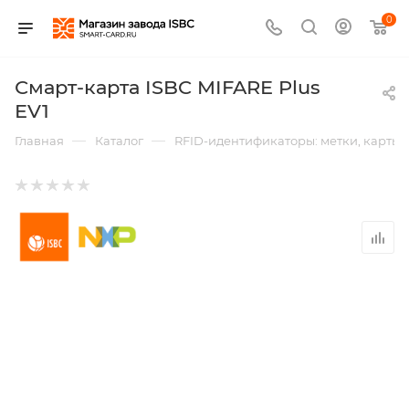
0
Смарт-карта ISBC MIFARE Plus
EV1
—
—
Главная
Каталог
RFID-идентификаторы: метки, карты,