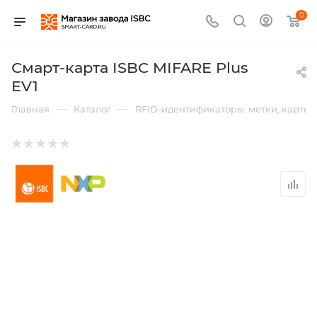
0
Смарт-карта ISBC MIFARE Plus
EV1
—
—
Главная
Каталог
RFID-идентификаторы: метки, карты,