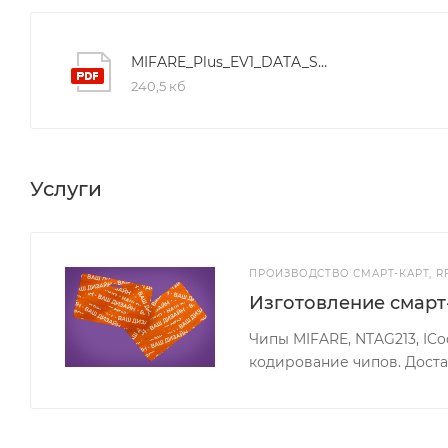
MIFARE_Plus_EV1_DATA_SHEET
240,5 кб
Услуги
ПРОИЗВОДСТВО СМАРТ-КАРТ, R
Изготовление смарт
Чипы MIFARE, NTAG213, ICod
кодирование чипов. Доста