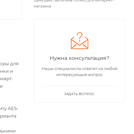
Цена действительна только для интернет-
магазина
Нужна консультация?
торы для
Наши специалисты ответят на любой
янки и
интересующий вопрос
смарт-
 и
ЗАДАТЬ ВОПРОС
иту AES-
арианта
лькими