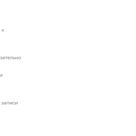
 к
зательно
or
 записи