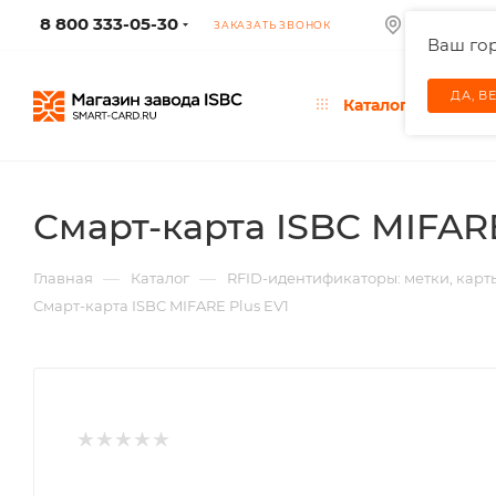
8 800 333-05-30
КОЛУМБУС
ЗАКАЗАТЬ ЗВОНОК
Ваш го
ДА, В
Каталог
Смарт-карта ISBC MIFARE
—
—
Главная
Каталог
RFID-идентификаторы: метки, карт
Смарт-карта ISBC MIFARE Plus EV1