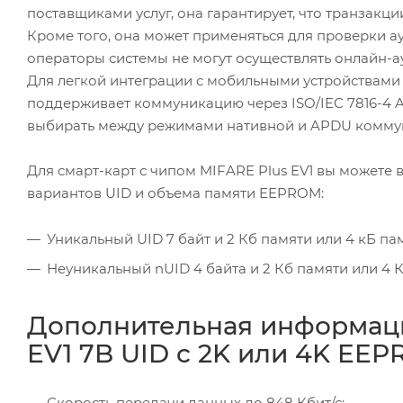
поставщиками услуг, она гарантирует, что транзак
Кроме того, она может применяться для проверки ау
операторы системы не могут осуществлять онлайн-
Для легкой интеграции с мобильными устройствами и
поддерживает коммуникацию через ISO/IEC 7816-4 A
выбирать между режимами нативной и APDU комму
Для смарт-карт с чипом MIFARE Plus EV1 вы можете
вариантов UID и объема памяти EEPROM:
Уникальный UID 7 байт и 2 Кб памяти или 4 кБ па
Неуникальный nUID 4 байта и 2 Кб памяти или 4 К
Дополнительная информация
EV1 7B UID c 2K или 4K EE
Скорость передачи данных до 848 Кбит/с;