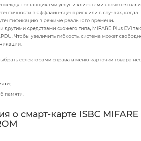
ции между поставщиками услуг и клиентами являются вал
тентичности в оффлайн-сценариях или в случаях, когда
аутентификацию в режиме реального времени.
 другими средствами схожего типа, MIFARE Plus EV1 та
PDU. Чтобы увеличить гибкость, система может свободн
никации.
 выбрать селекторами справа в меню карточки товара не
мяти;
б памяти.
 о смарт-карте ISBC MIFARE 
PROM