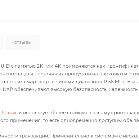
ОТЗЫВЫ
B UID с памятью 2K или 4K применяются как идентифика
анспорта, для постоянных пропусков на парковки и сто
актных смарт-карт с чипами диапазона 13.56 МГц. Эти 
 NXP обеспечивают высокую безопасность, надежность
й
Classic
и использует более стойкую к взлому криптозащ
ного применения, то есть одновременно доступны оба в
инности транзакции. Применительно к системам с неско