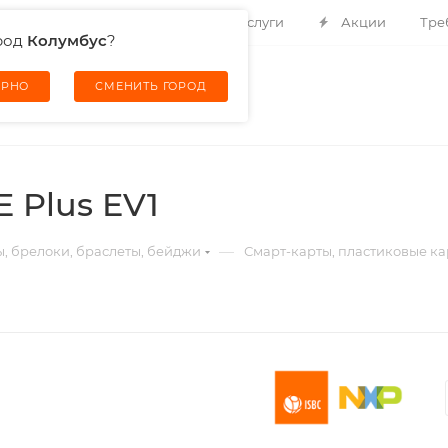
Контакты
О компании
Услуги
Акции
Тре
род
Колумбус
?
ЕРНО
СМЕНИТЬ ГОРОД
 Plus EV1
—
ы, брелоки, браслеты, бейджи
Смарт-карты, пластиковые ка