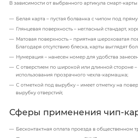
В зависимости от выбранного артикула смарт-карт
Белая карта – пустая болванка с чипом под пряму
Глянцевая поверхность – негласный стандарт, хо
Матовая поверхность – приятная шероховатая п
Благодаря отсутствию блеска, карты выглядят бол
Нумерация – нанесен номер для удобства занесен
С отверстием по широкой или длинной стороне –
использования прозрачного чехла-кармашка;
С отметкой под вырубку – имеет отметку на пов
вырубку отверстий;
Сферы применения чип-карт
Бесконтактная оплата проезда в общественном т