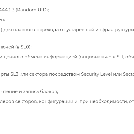
443-3 (Random UID);
па;
SL) для плавного перехода от устаревшей инфраструктуры
ючей (в SL0);
ищенного обмена информацией (опционально в SL1, обя
ы SL3 или сектора посредством Security Level или Sect
чтение и запись блоков;
еров секторов, конфигурации и, при необходимости, от