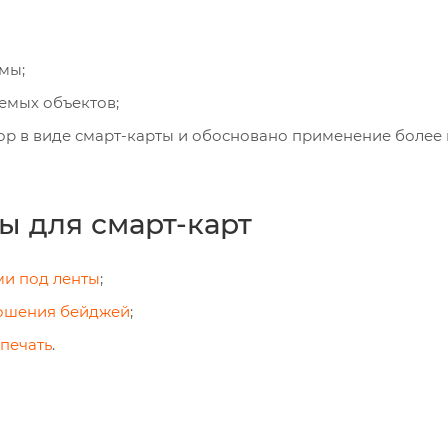
мы;
емых объектов;
тор в виде смарт-карты и обосновано применение более
ы для смарт-карт
ми под ленты
;
ношения бейджей
;
 печать
.