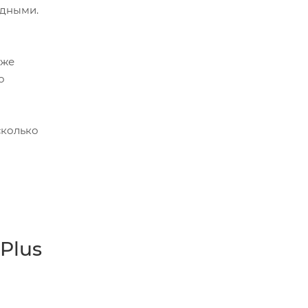
идными.
кже
о
сколько
Plus