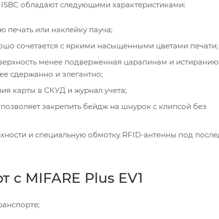
ы ISBC обладают следующими характеристиками:
ю печать или наклейку пауча;
рошо сочетается с яркими насыщенными цветами печати;
оверхность менее подверженная царапинам и истиранию
ее сдержанно и элегантно;
ия карты в СКУД и журнал учета;
 позволяет закрепить бейдж на шнурок с клипсой без
ерхности и специальную обмотку RFID-антенны под пос
 с MIFARE Plus EV1
ранспорте;