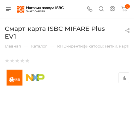
0
Смарт-карта ISBC MIFARE Plus
EV1
—
—
Главная
Каталог
RFID-идентификаторы: метки, карты,