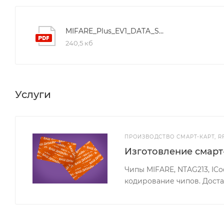
MIFARE_Plus_EV1_DATA_SHEET
240,5 кб
Услуги
ПРОИЗВОДСТВО СМАРТ-КАРТ, R
Изготовление смарт
Чипы MIFARE, NTAG213, ICod
кодирование чипов. Доста