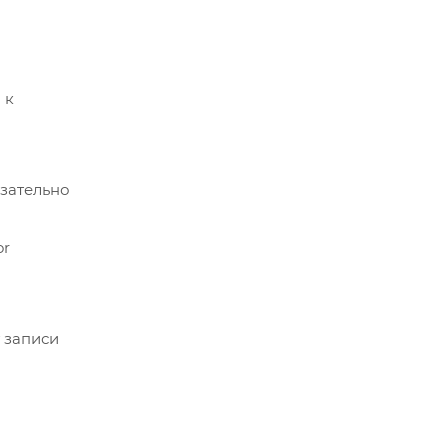
 к
зательно
or
 записи