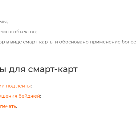
мы;
емых объектов;
тор в виде смарт-карты и обосновано применение более
ы для смарт-карт
ми под ленты
;
ношения бейджей
;
 печать
.