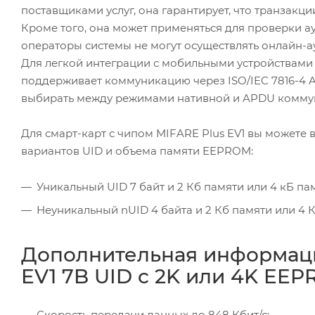
поставщиками услуг, она гарантирует, что транзак
Кроме того, она может применяться для проверки ау
операторы системы не могут осуществлять онлайн-
Для легкой интеграции с мобильными устройствами и
поддерживает коммуникацию через ISO/IEC 7816-4 A
выбирать между режимами нативной и APDU комму
Для смарт-карт с чипом MIFARE Plus EV1 вы можете
вариантов UID и объема памяти EEPROM:
Уникальный UID 7 байт и 2 Кб памяти или 4 кБ па
Неуникальный nUID 4 байта и 2 Кб памяти или 4 К
Дополнительная информация
EV1 7B UID c 2K или 4K EE
Скорость передачи данных до 848 Кбит/с;