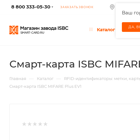
8 800 333-05-30
МОСКВА
ЗАКАЗАТЬ ЗВОНОК
Ваш г
ДА, 
Каталог
Смарт-карта ISBC MIFARE
—
—
Главная
Каталог
RFID-идентификаторы: метки, карт
Смарт-карта ISBC MIFARE Plus EV1