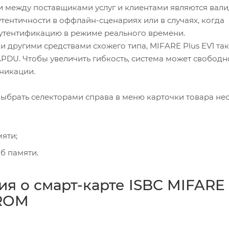
ции между поставщиками услуг и клиентами являются вал
тентичности в оффлайн-сценариях или в случаях, когда
аутентификацию в режиме реального времени.
 другими средствами схожего типа, MIFARE Plus EV1 та
PDU. Чтобы увеличить гибкость, система может свободн
никации.
 выбрать селекторами справа в меню карточки товара не
мяти;
б памяти.
 о смарт-карте ISBC MIFARE 
PROM