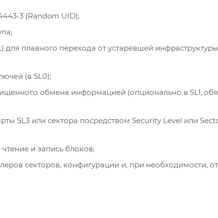
443-3 (Random UID);
па;
SL) для плавного перехода от устаревшей инфраструктуры
ючей (в SL0);
ищенного обмена информацией (опционально в SL1, обя
ы SL3 или сектора посредством Security Level или Sect
чтение и запись блоков;
еров секторов, конфигурации и, при необходимости, от