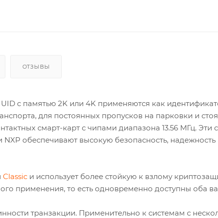
ОТЗЫВЫ
B UID с памятью 2K или 4K применяются как идентифика
анспорта, для постоянных пропусков на парковки и сто
актных смарт-карт с чипами диапазона 13.56 МГц. Эти 
 NXP обеспечивают высокую безопасность, надежность
й
Classic
и использует более стойкую к взлому криптозащ
ного применения, то есть одновременно доступны оба в
инности транзакции. Применительно к системам с неско