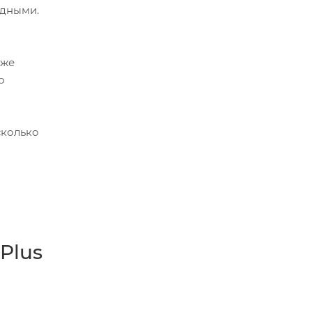
идными.
кже
о
сколько
Plus