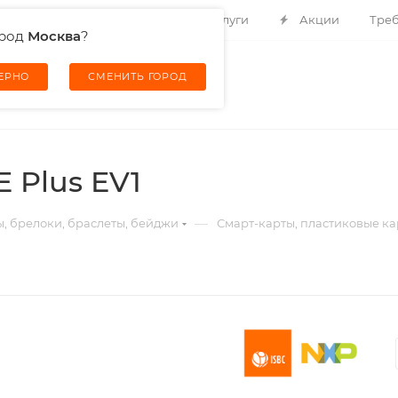
Контакты
О компании
Услуги
Акции
Треб
ород
Москва
?
ВЕРНО
СМЕНИТЬ ГОРОД
 Plus EV1
—
ы, брелоки, браслеты, бейджи
Смарт-карты, пластиковые ка