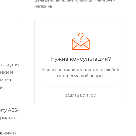
Цена действительна только для интернет-
магазина
Нужна консультация?
торы для
Наши специалисты ответят на любой
янки и
интересующий вопрос
смарт-
 и
ЗАДАТЬ ВОПРОС
иту AES-
арианта
лькими