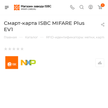
0
Смарт-карта ISBC MIFARE Plus
EV1
—
—
Главная
Каталог
RFID-идентификаторы: метки, карты,