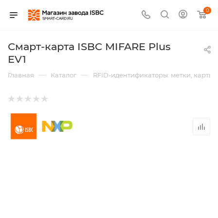
0
Смарт-карта ISBC MIFARE Plus
EV1
—
—
Главная
Каталог
RFID-идентификаторы: метки, карты,