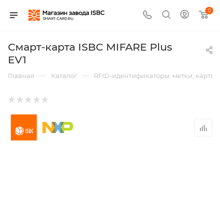
0
Смарт-карта ISBC MIFARE Plus
EV1
—
—
Главная
Каталог
RFID-идентификаторы: метки, карты,