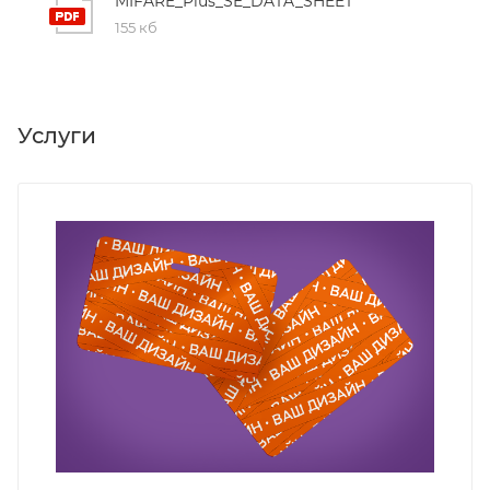
MIFARE_Plus_SE_DATA_SHEET
155 кб
Услуги