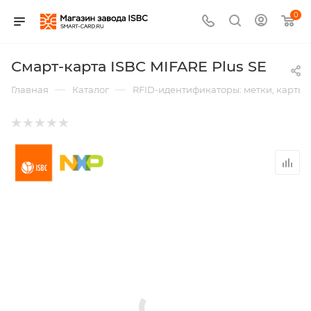
0
Смарт-карта ISBC MIFARE Plus SE
—
—
Главная
Каталог
RFID-идентификаторы: метки, карты,