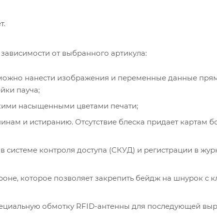
т.
зависимости от выбранного артикула:
ю можно нанести изображения и переменные данные пря
йки пауча;
яркими насыщенными цветами печати;
пинам и истиранию. Отсутствие блеска придает картам б
в системе контроля доступа (СКУД) и регистрации в жур
роне, которое позволяет закрепить бейдж на шнурок с 
специальную обмотку RFID-антенны для последующей вы