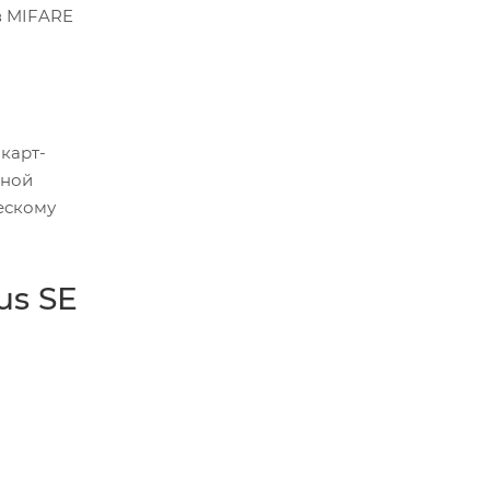
в MIFARE
карт-
тной
ескому
us SE