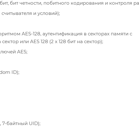
ит, бит четности, побитного кодирования и контроля р
 считывателя и условий);
оритмом AES-128, аутентификация в секторах памяти с
сектор или AES 128 (2 x 128 бит на сектор);
лючей AES;
om ID);
, 7-байтный UID);