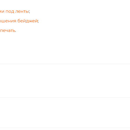
ми под ленты
;
ношения бейджей
;
 печать
.