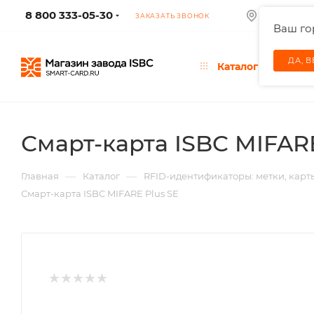
8 800 333-05-30
МОСКВА
ЗАКАЗАТЬ ЗВОНОК
Ваш г
ДА, 
Каталог
Смарт-карта ISBC MIFARE
—
—
Главная
Каталог
RFID-идентификаторы: метки, карт
Смарт-карта ISBC MIFARE Plus SE