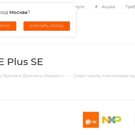
Контакты
О компании
Услуги
Акции
Треб
ород
Москва
?
ВЕРНО
СМЕНИТЬ ГОРОД
 Plus SE
—
ы, брелоки, браслеты, бейджи
Смарт-карты, пластиковые ка