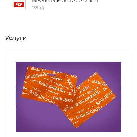
MIFARE_Plus_SE_DATA_SHEET
155 кб
Услуги