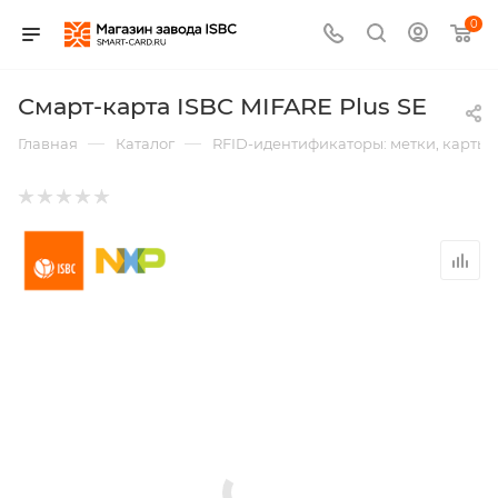
0
Смарт-карта ISBC MIFARE Plus SE
—
—
Главная
Каталог
RFID-идентификаторы: метки, карты,