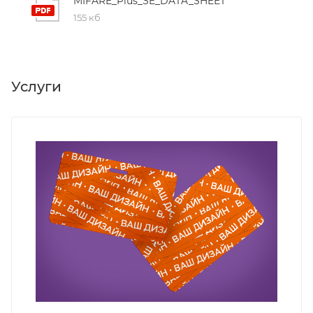
MIFARE_Plus_SE_DATA_SHEET
155 кб
Услуги