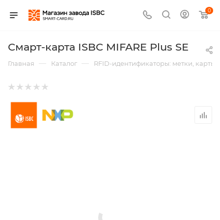
0
Смарт-карта ISBC MIFARE Plus SE
—
—
Главная
Каталог
RFID-идентификаторы: метки, карты,