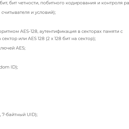
ит, бит четности, побитного кодирования и контроля р
 считывателя и условий);
оритмом AES-128, аутентификация в секторах памяти с
сектор или AES 128 (2 x 128 бит на сектор);
лючей AES;
om ID);
, 7-байтный UID);