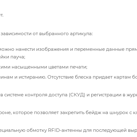
т.
зависимости от выбранного артикула:
ю можно нанести изображения и переменные данные пря
йки пауча;
яркими насыщенными цветами печати;
пинам и истиранию. Отсутствие блеска придает картам б
в системе контроля доступа (СКУД) и регистрации в жур
роне, которое позволяет закрепить бейдж на шнурок с 
специальную обмотку RFID-антенны для последующей вы