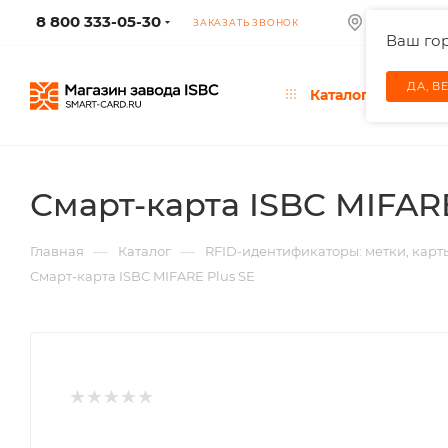
8 800 333-05-30
КОЛУМБУС
ЗАКАЗАТЬ ЗВОНОК
Ваш го
ДА, В
Каталог
Смарт-карта ISBC MIFARE
—
—
Главная
Каталог
RFID-идентификаторы: метки, карт
Смарт-карта ISBC MIFARE Plus SE