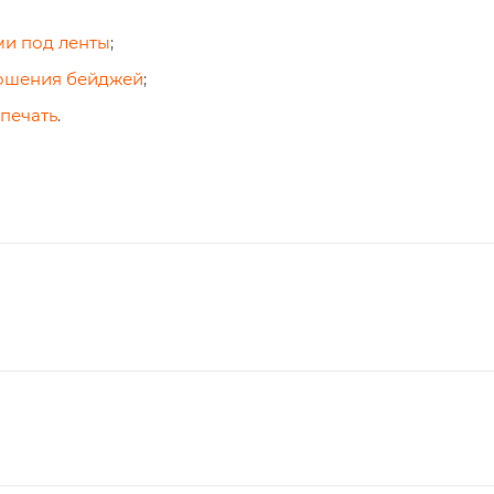
ми под ленты
;
ношения бейджей
;
 печать
.