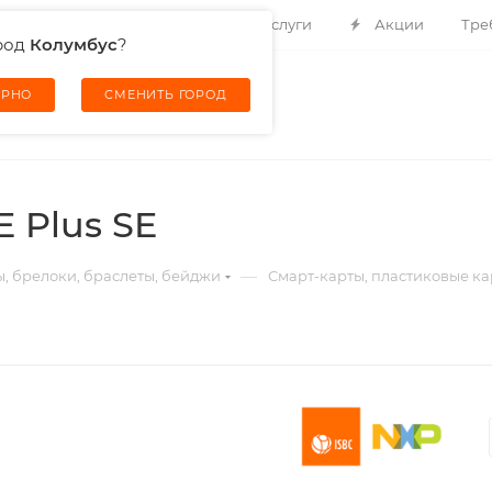
Контакты
О компании
Услуги
Акции
Тре
род
Колумбус
?
ЕРНО
СМЕНИТЬ ГОРОД
 Plus SE
—
ы, брелоки, браслеты, бейджи
Смарт-карты, пластиковые ка