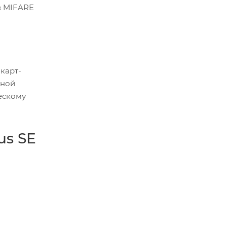
в MIFARE
карт-
тной
ескому
us SE