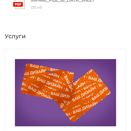
MIFARE_Plus_SE_DATA_SHEET
155 кб
Услуги