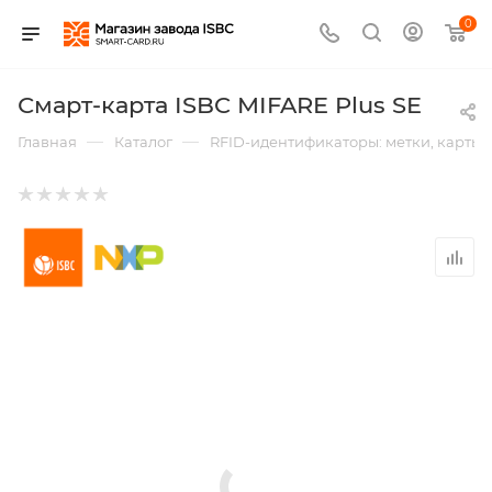
0
Смарт-карта ISBC MIFARE Plus SE
—
—
Главная
Каталог
RFID-идентификаторы: метки, карты,