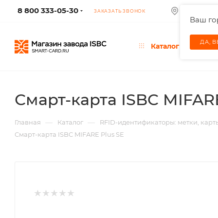
8 800 333-05-30
МОСКВА
ЗАКАЗАТЬ ЗВОНОК
Ваш г
ДА, 
Каталог
Смарт-карта ISBC MIFARE
—
—
Главная
Каталог
RFID-идентификаторы: метки, карт
Смарт-карта ISBC MIFARE Plus SE