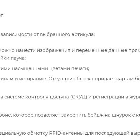
т.
зависимости от выбранного артикула:
ю можно нанести изображения и переменные данные пря
йки пауча;
яркими насыщенными цветами печати;
пинам и истиранию. Отсутствие блеска придает картам б
в системе контроля доступа (СКУД) и регистрации в жур
роне, которое позволяет закрепить бейдж на шнурок с 
специальную обмотку RFID-антенны для последующей вы