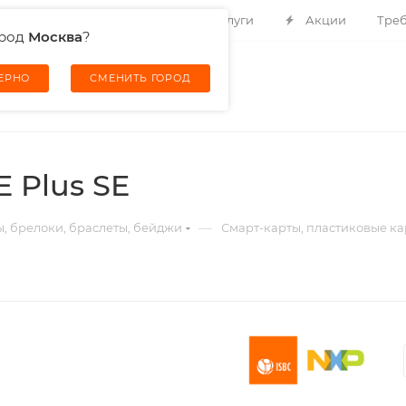
Контакты
О компании
Услуги
Акции
Треб
ород
Москва
?
ВЕРНО
СМЕНИТЬ ГОРОД
 Plus SE
—
ы, брелоки, браслеты, бейджи
Смарт-карты, пластиковые ка