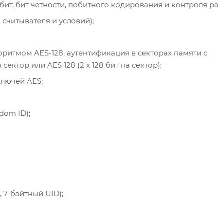
ит, бит четности, побитного кодирования и контроля р
 считывателя и условий);
оритмом AES-128, аутентификация в секторах памяти с
сектор или AES 128 (2 x 128 бит на сектор);
лючей AES;
om ID);
, 7-байтный UID);