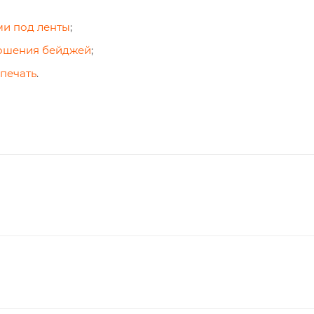
ми под ленты
;
ношения бейджей
;
 печать
.