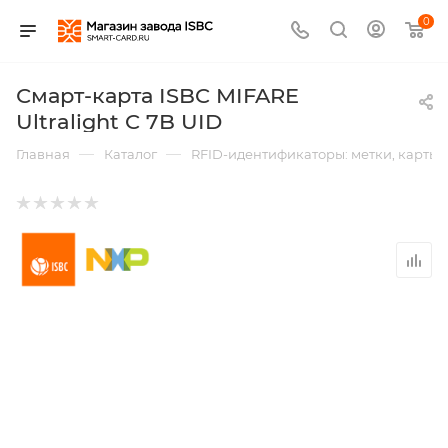
0
Смарт-карта ISBC MIFARE
Ultralight C 7B UID
—
—
Главная
Каталог
RFID-идентификаторы: метки, карты,