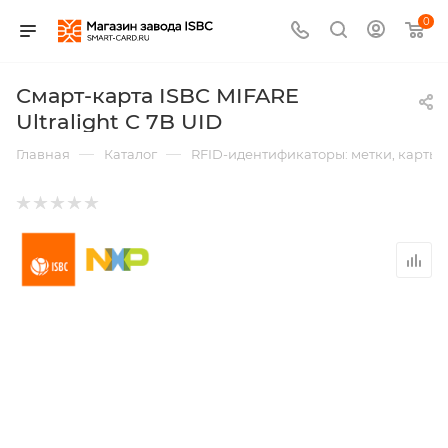
0
Смарт-карта ISBC MIFARE
Ultralight C 7B UID
—
—
Главная
Каталог
RFID-идентификаторы: метки, карты,