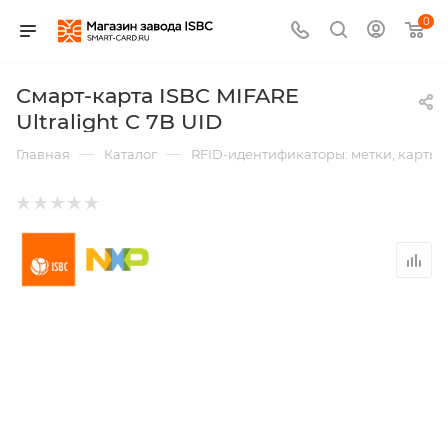
0
Смарт-карта ISBC MIFARE
Ultralight C 7B UID
—
—
Главная
Каталог
RFID-идентификаторы: метки, карты,