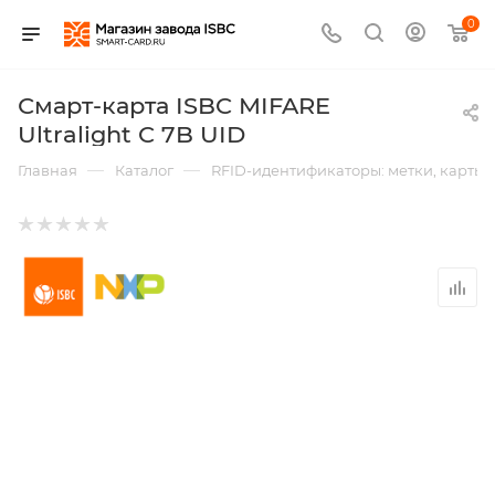
0
Смарт-карта ISBC MIFARE
Ultralight C 7B UID
—
—
Главная
Каталог
RFID-идентификаторы: метки, карты,