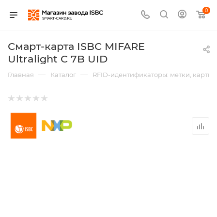
0
Смарт-карта ISBC MIFARE
Ultralight C 7B UID
—
—
Главная
Каталог
RFID-идентификаторы: метки, карты,