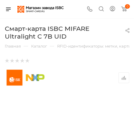
0
Смарт-карта ISBC MIFARE
Ultralight C 7B UID
—
—
Главная
Каталог
RFID-идентификаторы: метки, карты,