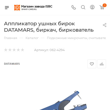
0
Аппликатор ушных бирок
DATAMARS, биркач, биркователь
—
—
Главная
Каталог
Подкожные микрочипы, считыватели,
Артикул:
062-4294