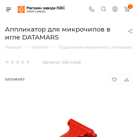
0
Аппликатор для микрочипов в
игле DATAMARS
—
—
Главная
Каталог
Подкожные микрочипы, считыватели,
Артикул:
062-4348