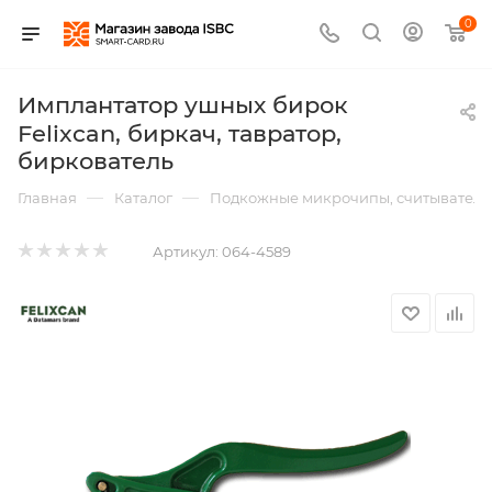
0
Имплантатор ушных бирок
Felixcan, биркач, тавратор,
биркователь
—
—
Главная
Каталог
Подкожные микрочипы, считыватели,
Артикул:
064-4589