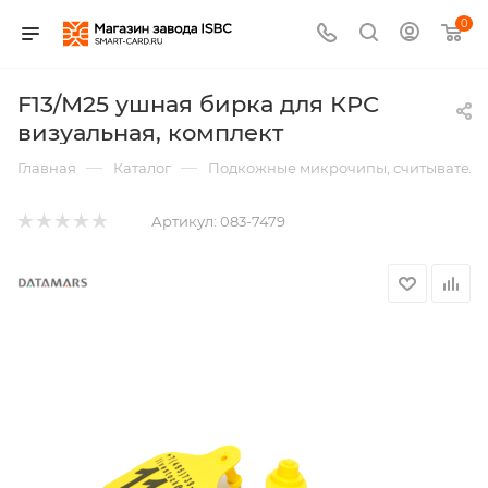
0
F13/М25 ушная бирка для КРС
визуальная, комплект
—
—
Главная
Каталог
Подкожные микрочипы, считыватели,
Артикул:
083-7479