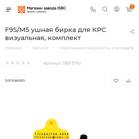
0
F9S/М5 ушная бирка для КРС
визуальная, комплект
—
—
Главная
Каталог
Подкожные микрочипы, считыватели,
Артикул:
083-5792