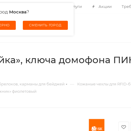
Контакты
О компании
Услуги
Акции
Треб
ород
Москва
?
ВЕРНО
СМЕНИТЬ ГОРОД
ойка», ключа домофона ПИ
—
 брелоков, карманы для бейджей
Кожаные чехлы для RFID-б
ожник» фиолетовый