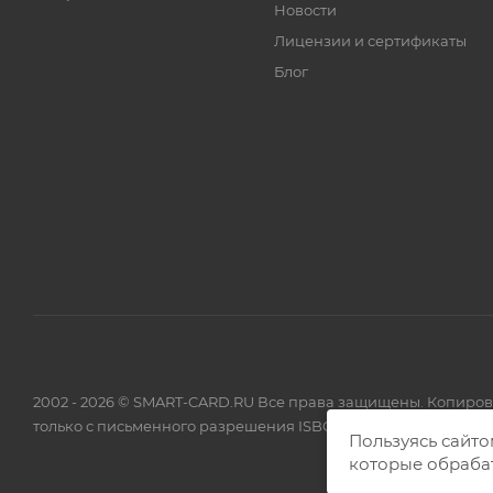
Новости
Лицензии и сертификаты
Блог
2002 - 2026 © SMART-CARD.RU Все права защищены. Копиро
только с письменного разрешения ISBC.
Пользуясь сайто
которые обраба