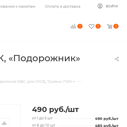
ования к макетам
Оплата и доставка
ВОЙТИ
0
0
0
К, «Подорожник»
—
релоков ISBC: для СКУД, Тройки, ПИК
490
руб.
/шт
от 1 до 5 шт
490
руб.
/шт
от 6 до 10 шт
485
руб.
/шт