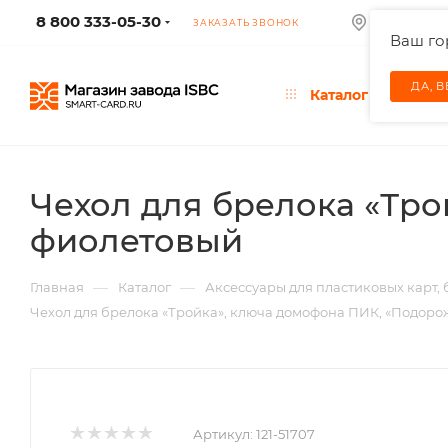
8 800 333-05-30
МОСКВА
ЗАКАЗАТЬ ЗВОНОК
Ваш г
ДА, 
Каталог
Чехол для брелока «Тр
фиолетовый
—
—
Главная
Каталог
Аксессуары для пластиковых карт,
Чехол для брелока «Тройка», ключа домофона ПИК, «Подор
Артикул:
121-51707