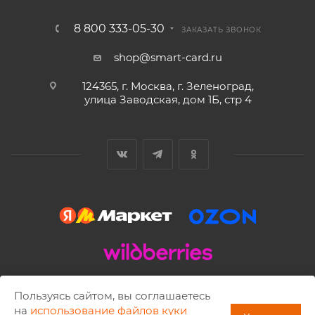
8 800 333-05-30
ЗАКАЗАТЬ ЗВОНОК
shop@smart-card.ru
124365, г. Москва, г. Зеленоград,
улица Заводская, дом 1Б, стр 4
2002 - 2026 © SMART-CARD.RU Все права защищены.
Пользуясь сайтом, вы соглашаетесь
Копирование материалов разрешено только с письменного
на
использование файлов куки