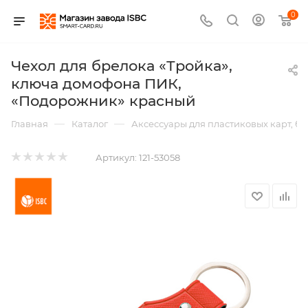
0
Чехол для брелока «Тройка»,
ключа домофона ПИК,
«Подорожник» красный
—
—
Главная
Каталог
Аксессуары для пластиковых карт, б
Артикул:
121-53058