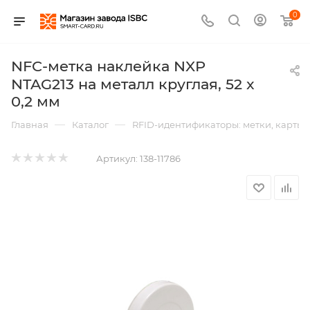
0
NFC-метка наклейка NXP
NTAG213 на металл круглая, 52 x
0,2 мм
—
—
Главная
Каталог
RFID-идентификаторы: метки, карты,
Артикул:
138-11786