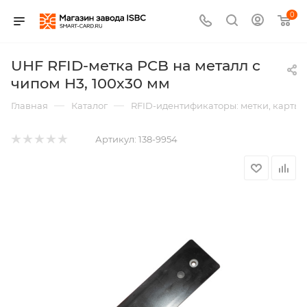
0
UHF RFID-метка PCB на металл с
чипом H3, 100x30 мм
—
—
Главная
Каталог
RFID-идентификаторы: метки, карты,
Артикул:
138-9954